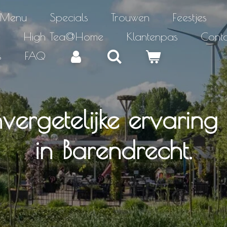
Menu
Specials
Trouwen
Feestjes
r
High Tea@Home
Klantenpas
Cont
s
FAQ
vergetelijke ervaring b
in Barendrecht.