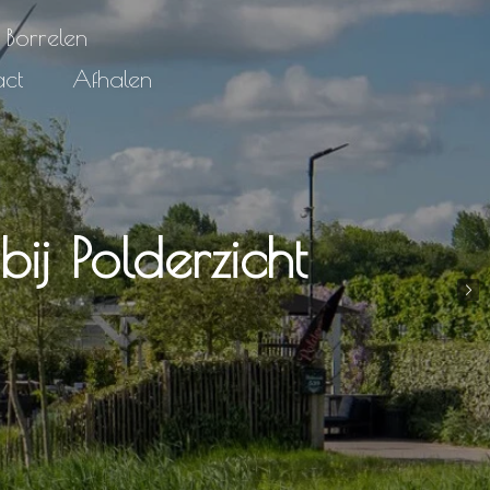
Borrelen
act
Afhalen
ij Polderzicht