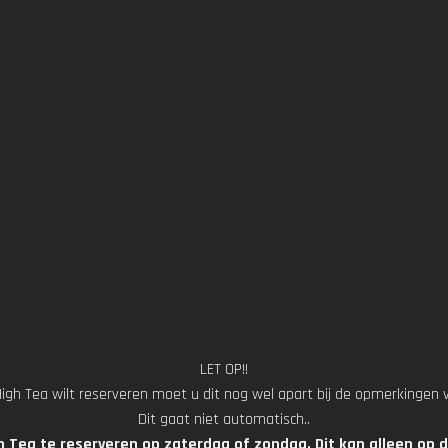
LET OP!!
High Tea wilt reserveren moet u dit nog wel apart bij de opmerkingen
Dit gaat niet automatisch..
h Tea te reserveren op zaterdag of zondag. Dit kan alleen o