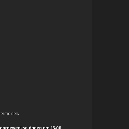
 vermelden.
p doordeweekse dagen om 15.00