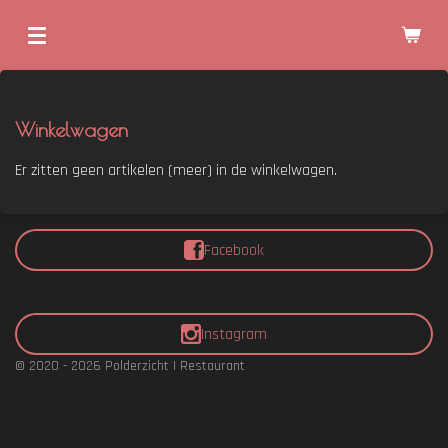
Ga
direct
naar
de
hoofdinhoud
Winkelwagen
Er zitten geen artikelen (meer) in de winkelwagen.
Facebook
Instagram
© 2020 - 2026 Polderzicht | Restaurant