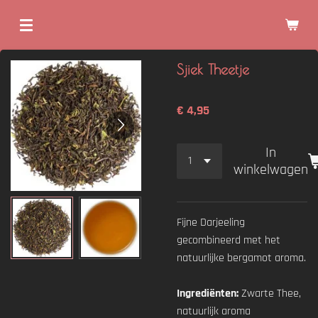
Ga
direct
naar
Sjiek Theetje
de
hoofdinhoud
€ 4,95
In
winkelwagen
Fijne Darjeeling
gecombineerd met het
natuurlijke bergamot aroma.
Ingrediënten:
Zwarte Thee,
natuurlijk aroma