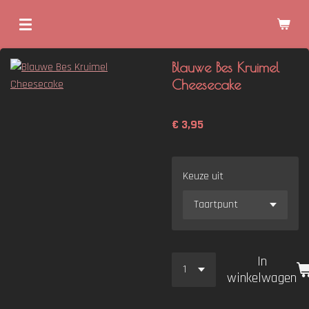
Ga
direct
naar
Blauwe Bes Kruimel
de
Cheesecake
hoofdinhoud
€ 3,95
Keuze uit
In
winkelwagen